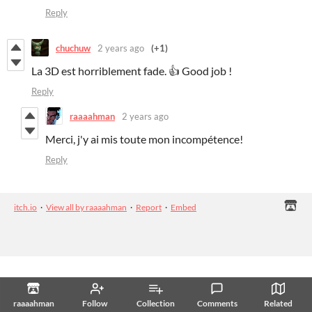
Reply
chuchuw
2 years ago
(+1)
La 3D est horriblement fade. 👍‍ Good job !
Reply
raaaahman
2 years ago
Merci, j'y ai mis toute mon incompétence!
Reply
itch.io
·
View all by raaaahman
·
Report
·
Embed
raaaahman
Follow
Collection
Comments
Related